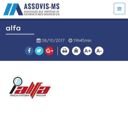
alfa
08/10/2017
19h45min
A+
A-