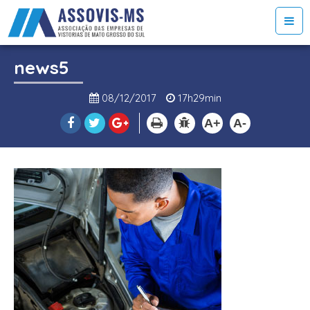
news5
08/12/2017
17h29min
A+
A-